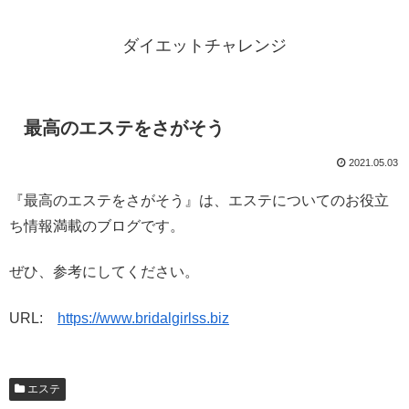
ダイエットチャレンジ
最高のエステをさがそう
2021.05.03
『最高のエステをさがそう』は、エステについてのお役立
ち情報満載のブログです。
ぜひ、参考にしてください。
URL:
https://www.bridalgirlss.biz
エステ