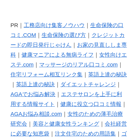
PR｜
工務店向け集客ノウハウ
｜
生命保険の口
コミ.COM
｜
生命保険の選び方
｜
クレジットカ
ードの即日発行じゃけん
｜
お家の見直ししま専
科
｜
健康マニアによる無病ライフ
｜
女性向けエ
ステ.com
｜
マッサージのリアル口コミ.com
｜
住宅リフォーム相互リンク集
｜
英語上達の秘訣
｜
英語上達の秘訣
｜
ダイエットチャレンジ
｜
AGAでお悩み解決
｜
エステサロンを上手に利
用する情報サイト
｜
健康に役立つ口コミ情報
｜
AGAお悩み相談.com
｜
女性のための薄毛治療
研究会
｜
美容と健康女性ランキング
｜
会社経営
に必要な知恵袋
｜
注文住宅のための用語集
｜
ゴ