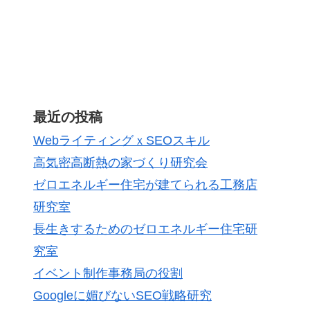
最近の投稿
WebライティングｘSEOスキル
高気密高断熱の家づくり研究会
ゼロエネルギー住宅が建てられる工務店
研究室
長生きするためのゼロエネルギー住宅研
究室
イベント制作事務局の役割
Googleに媚びないSEO戦略研究