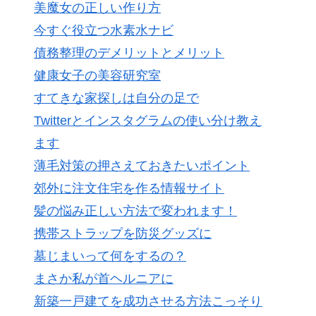
美魔女の正しい作り方
今すぐ役立つ水素水ナビ
債務整理のデメリットとメリット
健康女子の美容研究室
すてきな家探しは自分の足で
Twitterとインスタグラムの使い分け教え
ます
薄毛対策の押さえておきたいポイント
郊外に注文住宅を作る情報サイト
髪の悩み正しい方法で変われます！
携帯ストラップを防災グッズに
墓じまいって何をするの？
まさか私が首ヘルニアに
新築一戸建てを成功させる方法こっそり