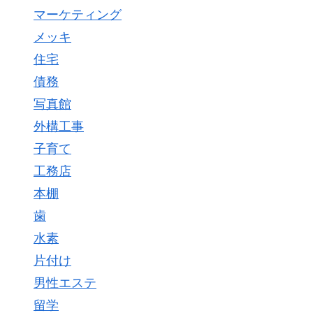
マーケティング
メッキ
住宅
債務
写真館
外構工事
子育て
工務店
本棚
歯
水素
片付け
男性エステ
留学