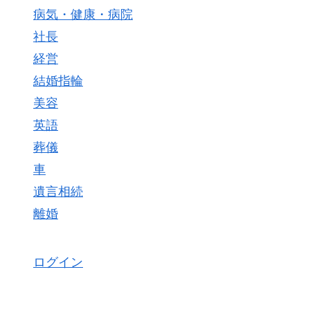
病気・健康・病院
社長
経営
結婚指輪
美容
英語
葬儀
車
遺言相続
離婚
ログイン