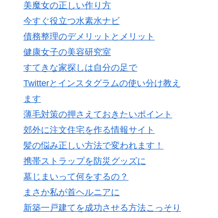
美魔女の正しい作り方
今すぐ役立つ水素水ナビ
債務整理のデメリットとメリット
健康女子の美容研究室
すてきな家探しは自分の足で
Twitterとインスタグラムの使い分け教え
ます
薄毛対策の押さえておきたいポイント
郊外に注文住宅を作る情報サイト
髪の悩み正しい方法で変われます！
携帯ストラップを防災グッズに
墓じまいって何をするの？
まさか私が首ヘルニアに
新築一戸建てを成功させる方法こっそり