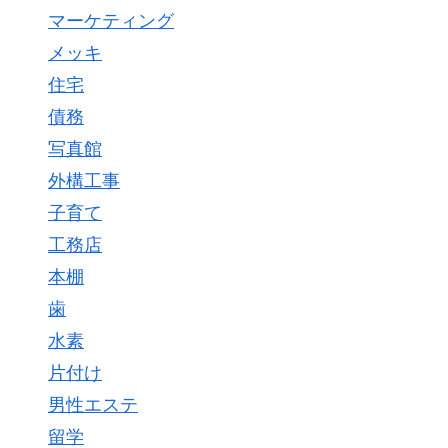
マーケティング
メッキ
住宅
債務
写真館
外構工事
子育て
工務店
本棚
歯
水素
片付け
男性エステ
留学