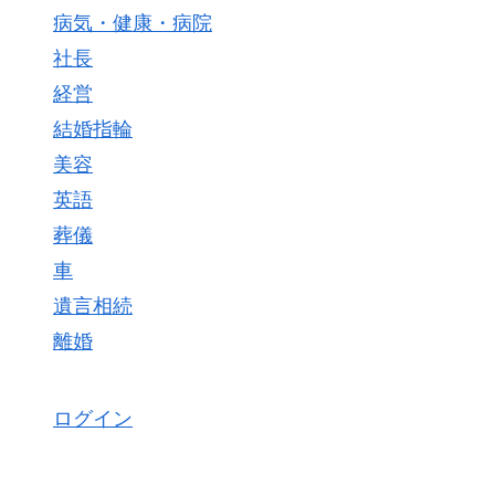
病気・健康・病院
社長
経営
結婚指輪
美容
英語
葬儀
車
遺言相続
離婚
ログイン