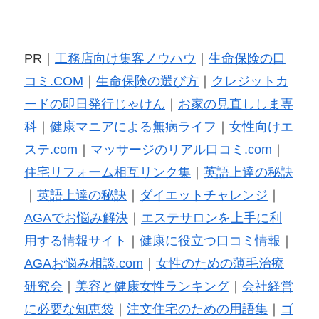
PR｜
工務店向け集客ノウハウ
｜
生命保険の口
コミ.COM
｜
生命保険の選び方
｜
クレジットカ
ードの即日発行じゃけん
｜
お家の見直ししま専
科
｜
健康マニアによる無病ライフ
｜
女性向けエ
ステ.com
｜
マッサージのリアル口コミ.com
｜
住宅リフォーム相互リンク集
｜
英語上達の秘訣
｜
英語上達の秘訣
｜
ダイエットチャレンジ
｜
AGAでお悩み解決
｜
エステサロンを上手に利
用する情報サイト
｜
健康に役立つ口コミ情報
｜
AGAお悩み相談.com
｜
女性のための薄毛治療
研究会
｜
美容と健康女性ランキング
｜
会社経営
に必要な知恵袋
｜
注文住宅のための用語集
｜
ゴ