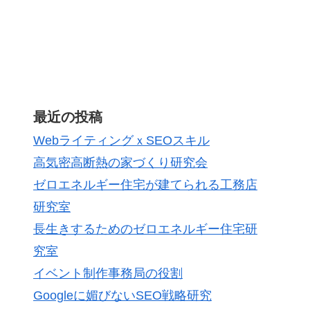
最近の投稿
WebライティングｘSEOスキル
高気密高断熱の家づくり研究会
ゼロエネルギー住宅が建てられる工務店
研究室
長生きするためのゼロエネルギー住宅研
究室
イベント制作事務局の役割
Googleに媚びないSEO戦略研究