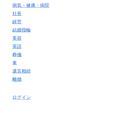
病気・健康・病院
社長
経営
結婚指輪
美容
英語
葬儀
車
遺言相続
離婚
ログイン