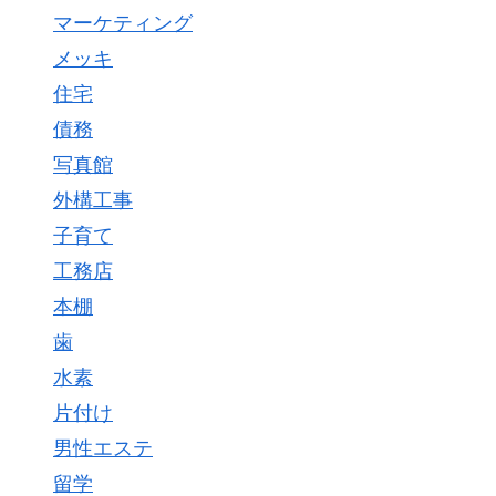
マーケティング
メッキ
住宅
債務
写真館
外構工事
子育て
工務店
本棚
歯
水素
片付け
男性エステ
留学