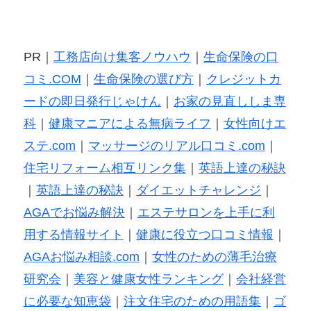
PR｜
工務店向け集客ノウハウ
｜
生命保険の口
コミ.COM
｜
生命保険の選び方
｜
クレジットカ
ードの即日発行じゃけん
｜
お家の見直ししま専
科
｜
健康マニアによる無病ライフ
｜
女性向けエ
ステ.com
｜
マッサージのリアル口コミ.com
｜
住宅リフォーム相互リンク集
｜
英語上達の秘訣
｜
英語上達の秘訣
｜
ダイエットチャレンジ
｜
AGAでお悩み解決
｜
エステサロンを上手に利
用する情報サイト
｜
健康に役立つ口コミ情報
｜
AGAお悩み相談.com
｜
女性のための薄毛治療
研究会
｜
美容と健康女性ランキング
｜
会社経営
に必要な知恵袋
｜
注文住宅のための用語集
｜
ゴ