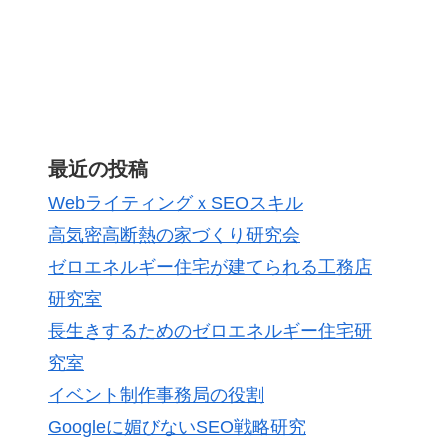
最近の投稿
WebライティングｘSEOスキル
高気密高断熱の家づくり研究会
ゼロエネルギー住宅が建てられる工務店
研究室
長生きするためのゼロエネルギー住宅研
究室
イベント制作事務局の役割
Googleに媚びないSEO戦略研究