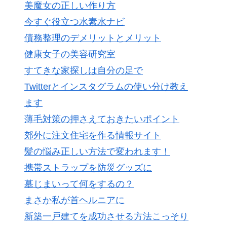
美魔女の正しい作り方
今すぐ役立つ水素水ナビ
債務整理のデメリットとメリット
健康女子の美容研究室
すてきな家探しは自分の足で
Twitterとインスタグラムの使い分け教え
ます
薄毛対策の押さえておきたいポイント
郊外に注文住宅を作る情報サイト
髪の悩み正しい方法で変われます！
携帯ストラップを防災グッズに
墓じまいって何をするの？
まさか私が首ヘルニアに
新築一戸建てを成功させる方法こっそり