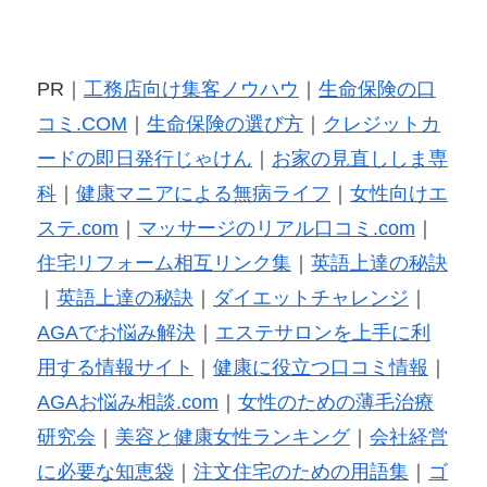
PR｜
工務店向け集客ノウハウ
｜
生命保険の口
コミ.COM
｜
生命保険の選び方
｜
クレジットカ
ードの即日発行じゃけん
｜
お家の見直ししま専
科
｜
健康マニアによる無病ライフ
｜
女性向けエ
ステ.com
｜
マッサージのリアル口コミ.com
｜
住宅リフォーム相互リンク集
｜
英語上達の秘訣
｜
英語上達の秘訣
｜
ダイエットチャレンジ
｜
AGAでお悩み解決
｜
エステサロンを上手に利
用する情報サイト
｜
健康に役立つ口コミ情報
｜
AGAお悩み相談.com
｜
女性のための薄毛治療
研究会
｜
美容と健康女性ランキング
｜
会社経営
に必要な知恵袋
｜
注文住宅のための用語集
｜
ゴ