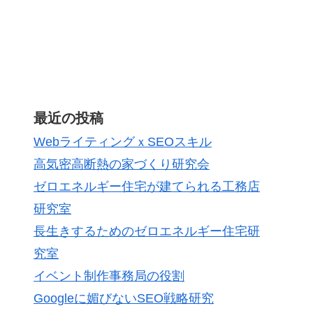
最近の投稿
WebライティングｘSEOスキル
高気密高断熱の家づくり研究会
ゼロエネルギー住宅が建てられる工務店
研究室
長生きするためのゼロエネルギー住宅研
究室
イベント制作事務局の役割
Googleに媚びないSEO戦略研究