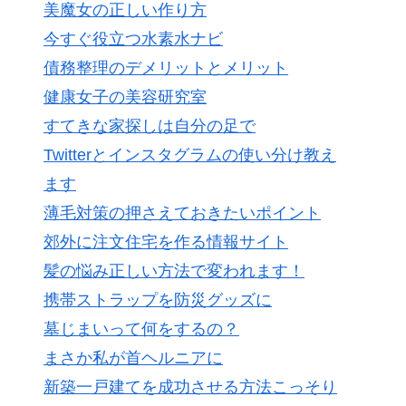
美魔女の正しい作り方
今すぐ役立つ水素水ナビ
債務整理のデメリットとメリット
健康女子の美容研究室
すてきな家探しは自分の足で
Twitterとインスタグラムの使い分け教え
ます
薄毛対策の押さえておきたいポイント
郊外に注文住宅を作る情報サイト
髪の悩み正しい方法で変われます！
携帯ストラップを防災グッズに
墓じまいって何をするの？
まさか私が首ヘルニアに
新築一戸建てを成功させる方法こっそり