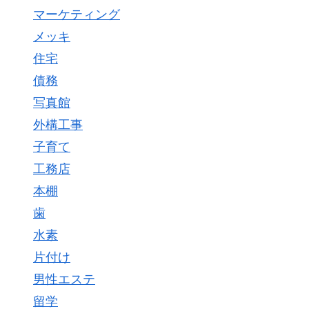
マーケティング
メッキ
住宅
債務
写真館
外構工事
子育て
工務店
本棚
歯
水素
片付け
男性エステ
留学