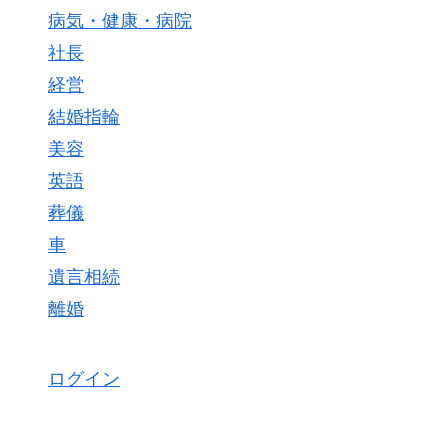
病気・健康・病院
社長
経営
結婚指輪
美容
英語
葬儀
車
遺言相続
離婚
ログイン