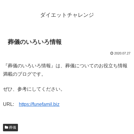
ダイエットチャレンジ
葬儀のいろいろ情報
2020.07.27
『葬儀のいろいろ情報』は、葬儀についてのお役立ち情報
満載のブログです。
ぜひ、参考にしてください。
URL:
https://funefamil.biz
葬儀