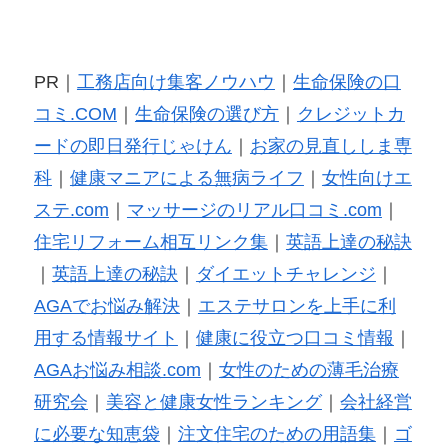
PR｜
工務店向け集客ノウハウ
｜
生命保険の口
コミ.COM
｜
生命保険の選び方
｜
クレジットカ
ードの即日発行じゃけん
｜
お家の見直ししま専
科
｜
健康マニアによる無病ライフ
｜
女性向けエ
ステ.com
｜
マッサージのリアル口コミ.com
｜
住宅リフォーム相互リンク集
｜
英語上達の秘訣
｜
英語上達の秘訣
｜
ダイエットチャレンジ
｜
AGAでお悩み解決
｜
エステサロンを上手に利
用する情報サイト
｜
健康に役立つ口コミ情報
｜
AGAお悩み相談.com
｜
女性のための薄毛治療
研究会
｜
美容と健康女性ランキング
｜
会社経営
に必要な知恵袋
｜
注文住宅のための用語集
｜
ゴ