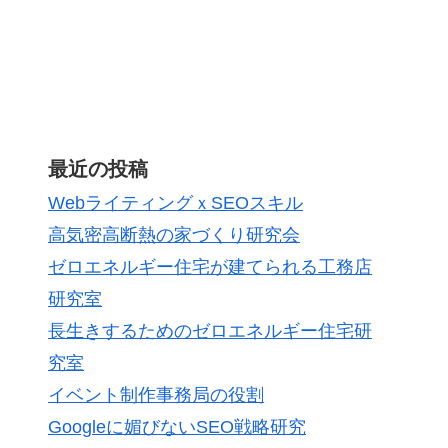
最近の投稿
WebライティングｘSEOスキル
高気密高断熱の家づくり研究会
ゼロエネルギー住宅が建てられる工務店
研究室
長生きするためのゼロエネルギー住宅研
究室
イベント制作事務局の役割
Googleに媚びないSEO戦略研究