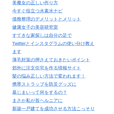
美魔女の正しい作り方
今すぐ役立つ水素水ナビ
債務整理のデメリットとメリット
健康女子の美容研究室
すてきな家探しは自分の足で
Twitterとインスタグラムの使い分け教え
ます
薄毛対策の押さえておきたいポイント
郊外に注文住宅を作る情報サイト
髪の悩み正しい方法で変われます！
携帯ストラップを防災グッズに
墓じまいって何をするの？
まさか私が首ヘルニアに
新築一戸建てを成功させる方法こっそり