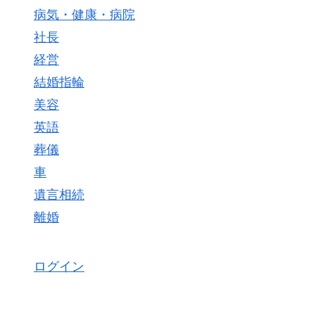
病気・健康・病院
社長
経営
結婚指輪
美容
英語
葬儀
車
遺言相続
離婚
ログイン