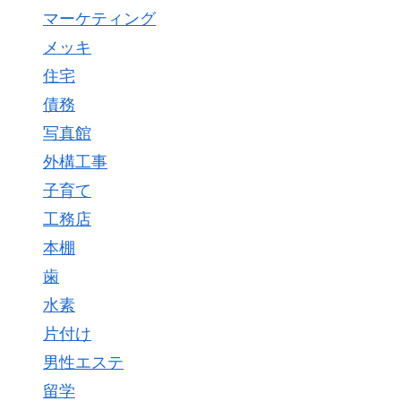
マーケティング
メッキ
住宅
債務
写真館
外構工事
子育て
工務店
本棚
歯
水素
片付け
男性エステ
留学