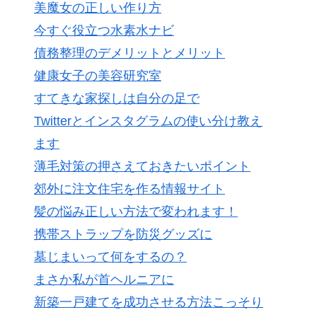
美魔女の正しい作り方
今すぐ役立つ水素水ナビ
債務整理のデメリットとメリット
健康女子の美容研究室
すてきな家探しは自分の足で
Twitterとインスタグラムの使い分け教え
ます
薄毛対策の押さえておきたいポイント
郊外に注文住宅を作る情報サイト
髪の悩み正しい方法で変われます！
携帯ストラップを防災グッズに
墓じまいって何をするの？
まさか私が首ヘルニアに
新築一戸建てを成功させる方法こっそり