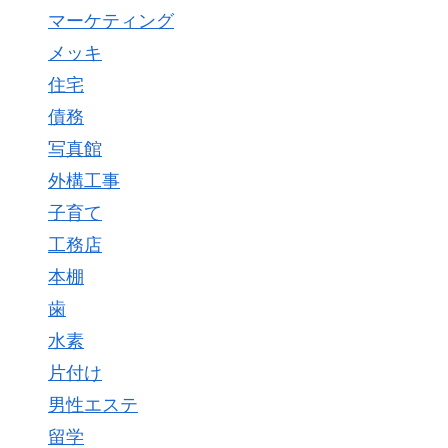
マーケティング
メッキ
住宅
債務
写真館
外構工事
子育て
工務店
本棚
歯
水素
片付け
男性エステ
留学