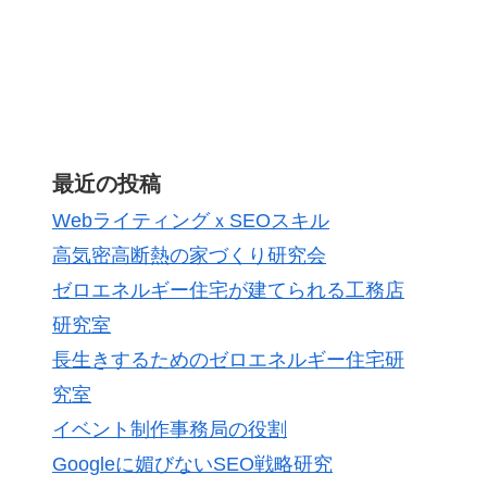
最近の投稿
WebライティングｘSEOスキル
高気密高断熱の家づくり研究会
ゼロエネルギー住宅が建てられる工務店
研究室
長生きするためのゼロエネルギー住宅研
究室
イベント制作事務局の役割
Googleに媚びないSEO戦略研究