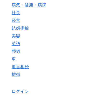
病気・健康・病院
社長
経営
結婚指輪
美容
英語
葬儀
車
遺言相続
離婚
ログイン