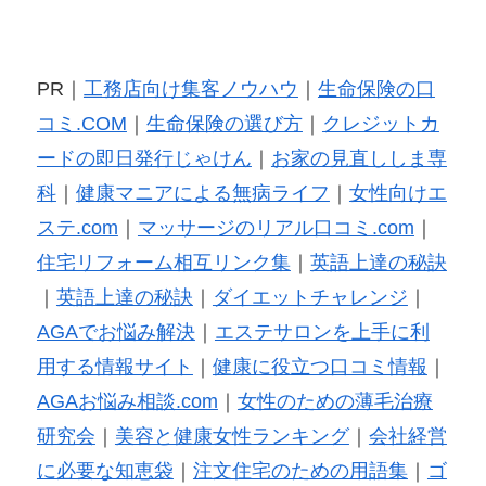
PR｜
工務店向け集客ノウハウ
｜
生命保険の口
コミ.COM
｜
生命保険の選び方
｜
クレジットカ
ードの即日発行じゃけん
｜
お家の見直ししま専
科
｜
健康マニアによる無病ライフ
｜
女性向けエ
ステ.com
｜
マッサージのリアル口コミ.com
｜
住宅リフォーム相互リンク集
｜
英語上達の秘訣
｜
英語上達の秘訣
｜
ダイエットチャレンジ
｜
AGAでお悩み解決
｜
エステサロンを上手に利
用する情報サイト
｜
健康に役立つ口コミ情報
｜
AGAお悩み相談.com
｜
女性のための薄毛治療
研究会
｜
美容と健康女性ランキング
｜
会社経営
に必要な知恵袋
｜
注文住宅のための用語集
｜
ゴ