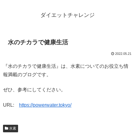
ダイエットチャレンジ
水のチカラで健康生活
2022.05.21
『水のチカラで健康生活』は、水素についてのお役立ち情
報満載のブログです。
ぜひ、参考にしてください。
URL:
https://powerwater.tokyo/
水素