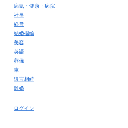
病気・健康・病院
社長
経営
結婚指輪
美容
英語
葬儀
車
遺言相続
離婚
ログイン