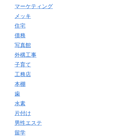
マーケティング
メッキ
住宅
債務
写真館
外構工事
子育て
工務店
本棚
歯
水素
片付け
男性エステ
留学