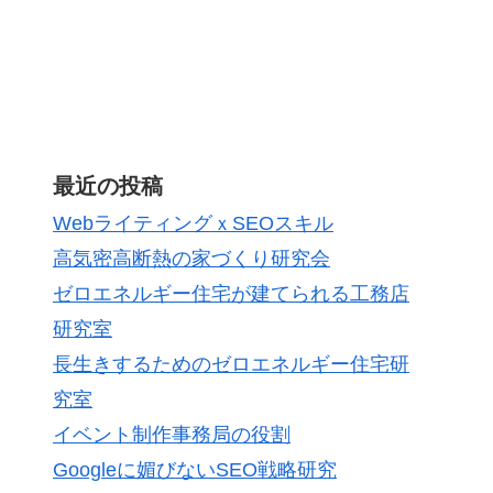
最近の投稿
WebライティングｘSEOスキル
高気密高断熱の家づくり研究会
ゼロエネルギー住宅が建てられる工務店
研究室
長生きするためのゼロエネルギー住宅研
究室
イベント制作事務局の役割
Googleに媚びないSEO戦略研究