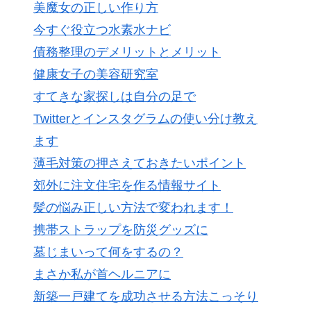
美魔女の正しい作り方
今すぐ役立つ水素水ナビ
債務整理のデメリットとメリット
健康女子の美容研究室
すてきな家探しは自分の足で
Twitterとインスタグラムの使い分け教え
ます
薄毛対策の押さえておきたいポイント
郊外に注文住宅を作る情報サイト
髪の悩み正しい方法で変われます！
携帯ストラップを防災グッズに
墓じまいって何をするの？
まさか私が首ヘルニアに
新築一戸建てを成功させる方法こっそり