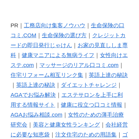
PR｜
工務店向け集客ノウハウ
｜
生命保険の口
コミ.COM
｜
生命保険の選び方
｜
クレジットカ
ードの即日発行じゃけん
｜
お家の見直ししま専
科
｜
健康マニアによる無病ライフ
｜
女性向けエ
ステ.com
｜
マッサージのリアル口コミ.com
｜
住宅リフォーム相互リンク集
｜
英語上達の秘訣
｜
英語上達の秘訣
｜
ダイエットチャレンジ
｜
AGAでお悩み解決
｜
エステサロンを上手に利
用する情報サイト
｜
健康に役立つ口コミ情報
｜
AGAお悩み相談.com
｜
女性のための薄毛治療
研究会
｜
美容と健康女性ランキング
｜
会社経営
に必要な知恵袋
｜
注文住宅のための用語集
｜
ゴ