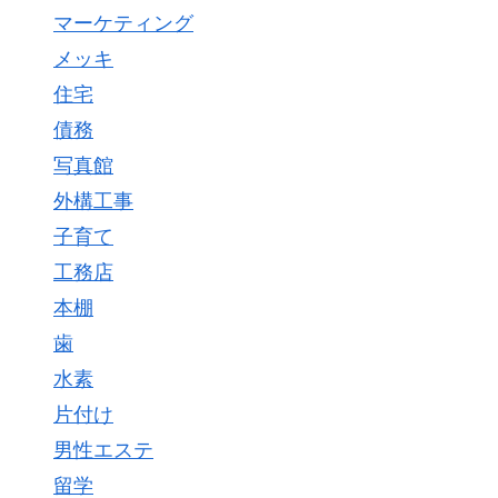
マーケティング
メッキ
住宅
債務
写真館
外構工事
子育て
工務店
本棚
歯
水素
片付け
男性エステ
留学