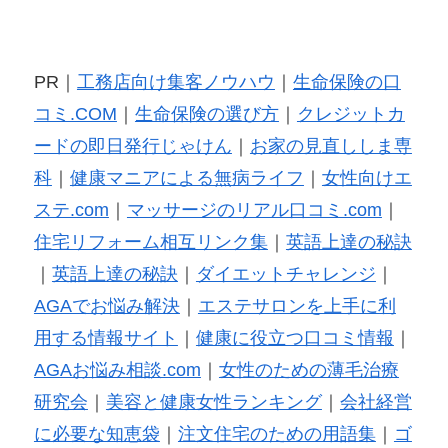
PR｜
工務店向け集客ノウハウ
｜
生命保険の口
コミ.COM
｜
生命保険の選び方
｜
クレジットカ
ードの即日発行じゃけん
｜
お家の見直ししま専
科
｜
健康マニアによる無病ライフ
｜
女性向けエ
ステ.com
｜
マッサージのリアル口コミ.com
｜
住宅リフォーム相互リンク集
｜
英語上達の秘訣
｜
英語上達の秘訣
｜
ダイエットチャレンジ
｜
AGAでお悩み解決
｜
エステサロンを上手に利
用する情報サイト
｜
健康に役立つ口コミ情報
｜
AGAお悩み相談.com
｜
女性のための薄毛治療
研究会
｜
美容と健康女性ランキング
｜
会社経営
に必要な知恵袋
｜
注文住宅のための用語集
｜
ゴ