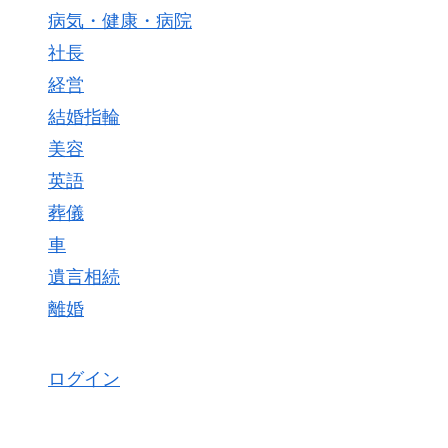
病気・健康・病院
社長
経営
結婚指輪
美容
英語
葬儀
車
遺言相続
離婚
ログイン