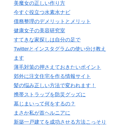
美魔女の正しい作り方
今すぐ役立つ水素水ナビ
債務整理のデメリットとメリット
健康女子の美容研究室
すてきな家探しは自分の足で
Twitterとインスタグラムの使い分け教え
ます
薄毛対策の押さえておきたいポイント
郊外に注文住宅を作る情報サイト
髪の悩み正しい方法で変われます！
携帯ストラップを防災グッズに
墓じまいって何をするの？
まさか私が首ヘルニアに
新築一戸建てを成功させる方法こっそり