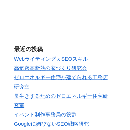
最近の投稿
WebライティングｘSEOスキル
高気密高断熱の家づくり研究会
ゼロエネルギー住宅が建てられる工務店
研究室
長生きするためのゼロエネルギー住宅研
究室
イベント制作事務局の役割
Googleに媚びないSEO戦略研究